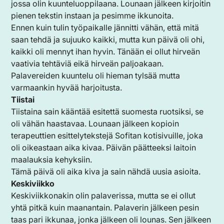
jossa olin kuunteluoppilaana. Lounaan jälkeen kirjoitin
pienen tekstin instaan ja pesimme ikkunoita.
Ennen kuin tulin työpaikalle jännitti vähän, että mitä
saan tehdä ja sujuuko kaikki, mutta kun päivä oli ohi,
kaikki oli mennyt ihan hyvin. Tänään ei ollut hirveän
vaativia tehtäviä eikä hirveän paljoakaan.
Palavereiden kuuntelu oli hieman tylsää mutta
varmaankin hyvää harjoitusta.
Tiistai
Tiistaina sain kääntää esitettä suomesta ruotsiksi, se
oli vähän haastavaa. Lounaan jälkeen kopioin
terapeuttien esittelytekstejä Sofitan kotisivuille, joka
oli oikeastaan aika kivaa. Päivän päätteeksi laitoin
maalauksia kehyksiin.
Tämä päivä oli aika kiva ja sain nähdä uusia asioita.
Keskiviikko
Keskiviikkonakin olin palaverissa, mutta se ei ollut
yhtä pitkä kuin maanantain. Palaverin jälkeen pesin
taas pari ikkunaa, jonka jälkeen oli lounas. Sen jälkeen