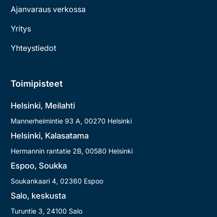
Ajanvaraus verkossa
Yritys
Yhteystiedot
Toimipisteet
Helsinki, Meilahti
Mannerheimintie 9​3​ A, 00​27​0 Helsinki
Helsinki, Kalasatama
Hermannin rantatie 2​B, 00​58​0 Helsinki
Espoo, Soukka
Soukankaari 4, 02360 Espoo
Salo, keskusta
Turuntie 3, 24100 Salo