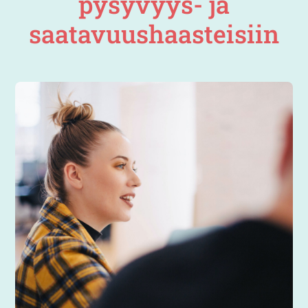
pysyvyys- ja
saatavuushaasteisiin