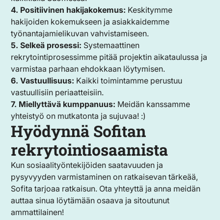
4. Positiivinen hakijakokemus:
Keskitymme
hakijoiden kokemukseen ja asiakkaidemme
työnantajamielikuvan vahvistamiseen.
5. Selkeä prosessi:
Systemaattinen
rekrytointiprosessimme pitää projektin aikataulussa ja
varmistaa parhaan ehdokkaan löytymisen.
6. Vastuullisuus:
Kaikki toimintamme perustuu
vastuullisiin periaatteisiin.
7. Miellyttävä kumppanuus:
Meidän kanssamme
yhteistyö on mutkatonta ja sujuvaa! :)
Hyödynnä Sofitan
rekrytointiosaamista
Kun sosiaalityöntekijöiden saatavuuden ja
pysyvyyden varmistaminen on ratkaisevan tärkeää,
Sofita tarjoaa ratkaisun. Ota yhteyttä ja anna meidän
auttaa sinua löytämään osaava ja sitoutunut
ammattilainen!