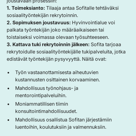
joustavaan prosessiin:
1. Toimeksianto:
Tilaaja antaa Sofitalle tehtäväksi
sosiaalityöntekijän rekrytoinnin.
2. Sopimuksen joustavuus:
Hyvinvointialue voi
palkata työntekijän joko määräaikaiseen tai
toistaiseksi voimassa olevaan työsuhteeseen.
3. Kattava tuki rekrytoinnin jälkeen:
Sofita tarjoaa
rekrytoidulle sosiaalityöntekijälle tukipalveluita, jotka
edistävät työntekijän pysyvyyttä. Näitä ovat:
Työn vastaanottamisesta aiheutuvien
kustannusten osittainen korvaaminen.
Mahdollisuus työnohjaus- ja
mentorointipalveluihin.
Moniammatillisen tiimin
konsultointimahdollisuudet.
Mahdollisuus osallistua Sofitan järjestämiin
luentoihin, koulutuksiin ja valmennuksiin.