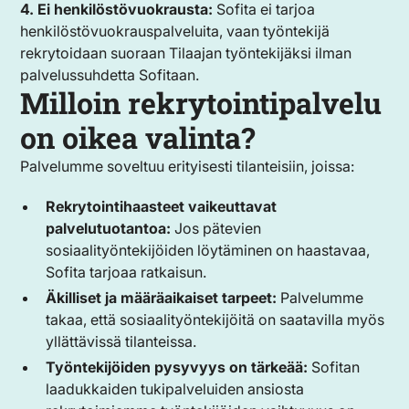
4. Ei henkilöstövuokrausta:
Sofita ei tarjoa
henkilöstövuokrauspalveluita, vaan työntekijä
rekrytoidaan suoraan Tilaajan työntekijäksi ilman
palvelussuhdetta Sofitaan.
Milloin rekrytointipalvelu
on oikea valinta?
Palvelumme soveltuu erityisesti tilanteisiin, joissa:
Rekrytointihaasteet vaikeuttavat
palvelutuotantoa:
Jos pätevien
sosiaalityöntekijöiden löytäminen on haastavaa,
Sofita tarjoaa ratkaisun.
Äkilliset ja määräaikaiset tarpeet:
Palvelumme
takaa, että sosiaalityöntekijöitä on saatavilla myös
yllättävissä tilanteissa.
Työntekijöiden pysyvyys on tärkeää:
Sofitan
laadukkaiden tukipalveluiden ansiosta