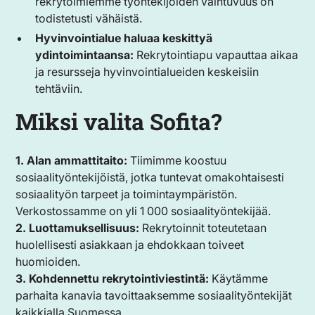
rekrytoimiemme työntekijöiden vaihtuvuus on
todistetusti vähäistä.
Hyvinvointialue haluaa keskittyä
ydintoimintaansa:
Rekrytointiapu vapauttaa aikaa
ja resursseja hyvinvointialueiden keskeisiin
tehtäviin.
Miksi valita Sofita?
1. Alan ammattitaito:
Tiimimme koostuu
sosiaalityöntekijöistä, jotka tuntevat omakohtaisesti
sosiaalityön tarpeet ja toimintaympäristön.
Verkostossamme on yli 1 000 sosiaalityöntekijää.
2. Luottamuksellisuus:
Rekrytoinnit toteutetaan
huolellisesti asiakkaan ja ehdokkaan toiveet
huomioiden.
3. Kohdennettu rekrytointiviestintä:
Käytämme
parhaita kanavia tavoittaaksemme sosiaalityöntekijät
kaikkialla Suomessa.