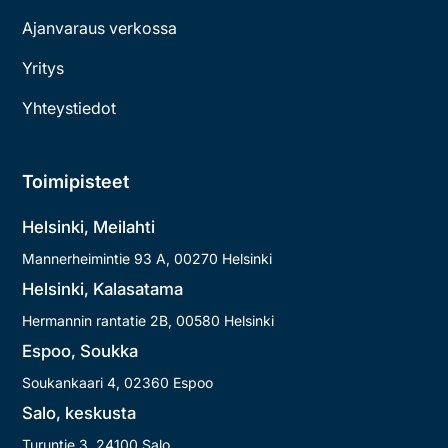
Ajanvaraus verkossa
Yritys
Yhteystiedot
Toimipisteet
Helsinki, Meilahti
Mannerheimintie 9​3​ A, 00​27​0 Helsinki
Helsinki, Kalasatama
Hermannin rantatie 2​B, 00​58​0 Helsinki
Espoo, Soukka
Soukankaari 4, 02360 Espoo
Salo, keskusta
Turuntie 3, 24100 Salo