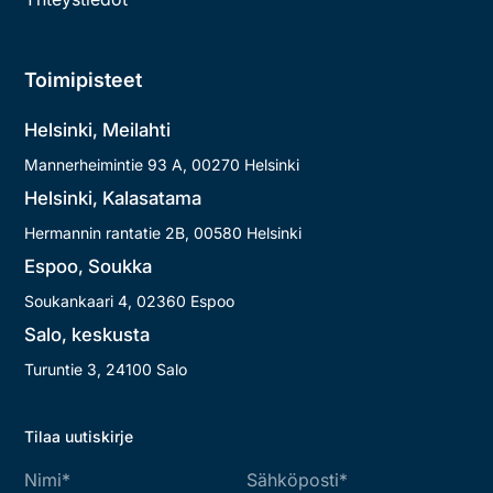
Toimipisteet
Helsinki, Meilahti
Mannerheimintie 9​3​ A, 00​27​0 Helsinki
Helsinki, Kalasatama
Hermannin rantatie 2​B, 00​58​0 Helsinki
Espoo, Soukka
Soukankaari 4, 02360 Espoo
Salo, keskusta
Turuntie 3, 24100 Salo
Tilaa uutiskirje