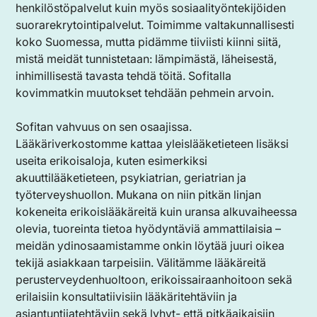
henkilöstöpalvelut kuin myös sosiaalityöntekijöiden
suorarekrytointipalvelut. Toimimme valtakunnallisesti
koko Suomessa, mutta pidämme tiiviisti kiinni siitä,
mistä meidät tunnistetaan: lämpimästä, läheisestä,
inhimillisestä tavasta tehdä töitä. Sofitalla
kovimmatkin muutokset tehdään pehmein arvoin.
Sofitan vahvuus on sen osaajissa.
Lääkäriverkostomme kattaa yleislääketieteen lisäksi
useita erikoisaloja, kuten esimerkiksi
akuuttilääketieteen, psykiatrian, geriatrian ja
työterveyshuollon. Mukana on niin pitkän linjan
kokeneita erikoislääkäreitä kuin uransa alkuvaiheessa
olevia, tuoreinta tietoa hyödyntäviä ammattilaisia –
meidän ydinosaamistamme onkin löytää juuri oikea
tekijä asiakkaan tarpeisiin. Välitämme lääkäreitä
perusterveydenhuoltoon, erikoissairaanhoitoon sekä
erilaisiin konsultatiivisiin lääkäritehtäviin ja
asiantuntijatehtäviin sekä lyhyt- että pitkäaikaisiin