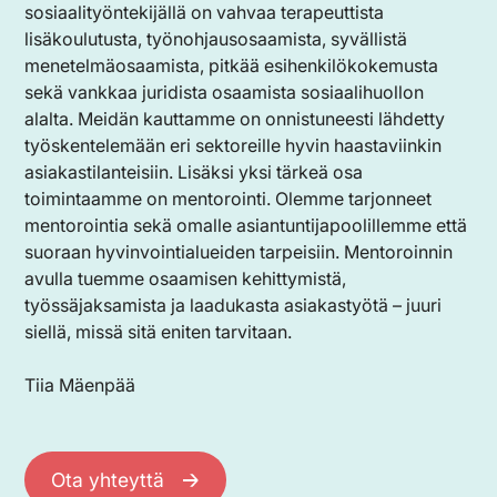
sosiaalityöntekijällä on vahvaa terapeuttista
lisäkoulutusta, työnohjausosaamista, syvällistä
menetelmäosaamista, pitkää esihenkilökokemusta
sekä vankkaa juridista osaamista sosiaalihuollon
alalta. Meidän kauttamme on onnistuneesti lähdetty
työskentelemään eri sektoreille hyvin haastaviinkin
asiakastilanteisiin. Lisäksi yksi tärkeä osa
toimintaamme on mentorointi. Olemme tarjonneet
mentorointia sekä omalle asiantuntijapoolillemme että
suoraan hyvinvointialueiden tarpeisiin. Mentoroinnin
avulla tuemme osaamisen kehittymistä,
työssäjaksamista ja laadukasta asiakastyötä – juuri
siellä, missä sitä eniten tarvitaan.
Tiia Mäenpää
Ota yhteyttä