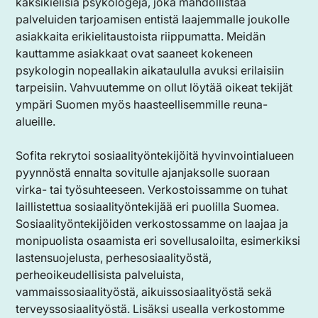
kaksikielisiä psykologeja, joka mahdollistaa
palveluiden tarjoamisen entistä laajemmalle joukolle
asiakkaita erikielitaustoista riippumatta. Meidän
kauttamme asiakkaat ovat saaneet kokeneen
psykologin nopeallakin aikataululla avuksi erilaisiin
tarpeisiin. Vahvuutemme on ollut löytää oikeat tekijät
ympäri Suomen myös haasteellisemmille reuna-
alueille.
Sofita rekrytoi sosiaalityöntekijöitä hyvinvointialueen
pyynnöstä ennalta sovitulle ajanjaksolle suoraan
virka- tai työsuhteeseen. Verkostoissamme on tuhat
laillistettua sosiaalityöntekijää eri puolilla Suomea.
Sosiaalityöntekijöiden verkostossamme on laajaa ja
monipuolista osaamista eri sovellusaloilta, esimerkiksi
lastensuojelusta, perhesosiaalityöstä,
perheoikeudellisista palveluista,
vammaissosiaalityöstä, aikuissosiaalityöstä sekä
terveyssosiaalityöstä. Lisäksi usealla verkostomme