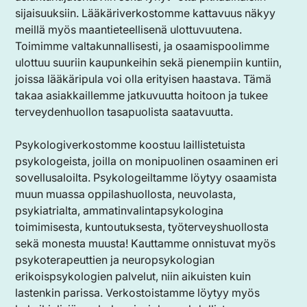
sijaisuuksiin. Lääkäriverkostomme kattavuus näkyy
meillä myös maantieteellisenä ulottuvuutena.
Toimimme valtakunnallisesti, ja osaamispoolimme
ulottuu suuriin kaupunkeihin sekä pienempiin kuntiin,
joissa lääkäripula voi olla erityisen haastava. Tämä
takaa asiakkaillemme jatkuvuutta hoitoon ja tukee
terveydenhuollon tasapuolista saatavuutta.
Psykologiverkostomme koostuu laillistetuista
psykologeista, joilla on monipuolinen osaaminen eri
sovellusaloilta. Psykologeiltamme löytyy osaamista
muun muassa oppilashuollosta, neuvolasta,
psykiatrialta, ammatinvalintapsykologina
toimimisesta, kuntoutuksesta, työterveyshuollosta
sekä monesta muusta! Kauttamme onnistuvat myös
psykoterapeuttien ja neuropsykologian
erikoispsykologien palvelut, niin aikuisten kuin
lastenkin parissa. Verkostoistamme löytyy myös